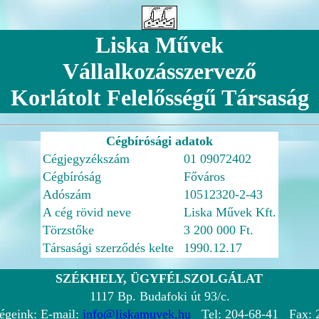
Liska Művek
Vállalkozásszervező
Korlátolt Felelősségű Társaság
Cégbírósági adatok
Cégjegyzékszám
01 09072402
Cégbíróság
Főváros
Adószám
10512320-2-43
A cég rövid neve
Liska Művek Kft.
Törzstőke
3 200 000 Ft.
Társasági szerződés kelte
1990.12.17
SZÉKHELY, ÜGYFÉLSZOLGÁLAT
1117 Bp. Budafoki út 93/c.
égeink: E-mail:
info@liskamuvek.hu
Tel: 204-68-41 Fax: 