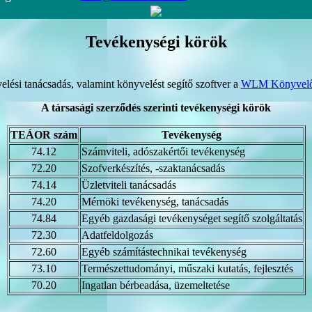
Tevékenységi körök
ési tanácsadás, valamint könyvelést segítő szoftver a
WLM Könyvelő
A társasági szerződés szerinti tevékenységi körök
TEÁOR szám
Tevékenység
74.12
Számviteli, adószakértői tevékenység
72.20
Szofverkészítés, -szaktanácsadás
74.14
Üzletviteli tanácsadás
74.20
Mérnöki tevékenység, tanácsadás
74.84
Egyéb gazdasági tevékenységet segítő szolgáltatás
72.30
Adatfeldolgozás
72.60
Egyéb számítástechnikai tevékenység
73.10
Természettudományi, műszaki kutatás, fejlesztés
70.20
Ingatlan bérbeadása, üzemeltetése